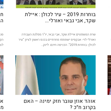
בוחרות 2019 – עיר לכולן : איילת
חב
שקד, אבי גבאי ואורלי...
הק
שרת המשפטים איילת שקד, אבי גבאי, יו"ר מפלגת העבודה
סגן
ואורלי לוי- אבקסיס ישתתפו מחרתיים בכנס ראשון לציון "עיר
הקו
לכולן- בוחרות 2019". הכניסה חינם. לינק...
לצי
אוהד אוזן שובר חזק ימינה – האם
אמ
בקרוב ח"כ ?
מפ