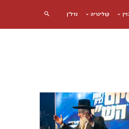
ין
קולינריה
נדל"ן