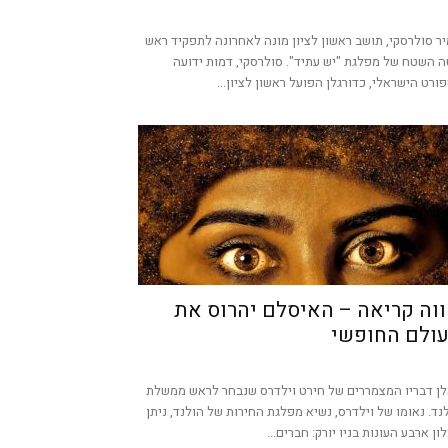
ר סולרסקי, תושב ראשון לציון מונה לאחרונה לתפקיד ראש
 השטח של מפלגת "יש עתיד". סולרסקי, דמות ידועה
ורט הישראלי, כדורגלן הפועל ראשון לציון...
וה קריאה – האיסלם יהרוס את
ולם החופשי
ן דבריו המצמררים של חירט וילדרס שנבחר לראש ממשלת
נד. נאומו של וילדרס, נשיא מפלגת החירות של הולנד, ניתן
ון ארבע העונות בניו יורק: חברים...