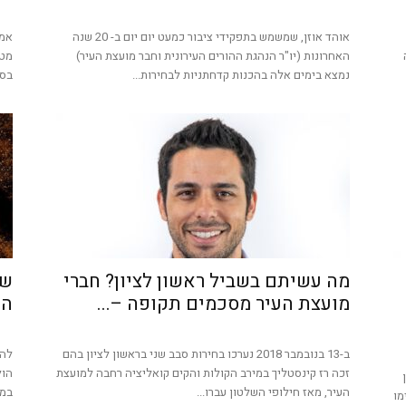
אוהד אוזן, שמשמש בתפקידי ציבור כמעט יום יום ב- 20 שנה
אמי
האחרונות (יו"ר הנהגת ההורים העירונית וחבר מועצת העיר)
מטה
נמצא בימים אלה בהכנות קדחתניות לבחירות...
בספ
מה עשיתם בשביל ראשון לציון? חברי
שו
מועצת העיר מסכמים תקופה –...
הע
ב-13 בנובמבר 2018 נערכו בחירות סבב שני בראשון לציון בהם
להל
זכה רז קינסטליך במירב הקולות והקים קואליציה רחבה למועצת
הול
העיר, מאז חילופי השלטון עברו...
במל
ימו