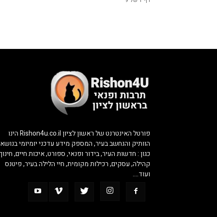
דף 1 של 9
פורטל האינטרנט של ראשון לציון Rishon4u.co.il הינו
הוותיק והנחשב בעיר, המספק מידע עדכני יומיומי בנושאי
כגון : חדשות העיר, בידור ופנאי, ספורט, איכות חיים, חינוך,
קהילה, עסקים, רכילות מקומית, חיי הלילה בעיר, פיטנס
ועוד….