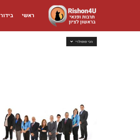
ראשי
בידור
www.rishon4u.co.il
הכי פופולרי