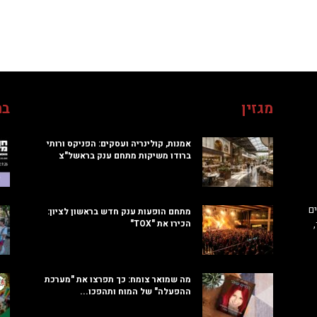
מגזין
בח
אמנות, קולינריה ועסקים: הפניקס ורותי
ברודו משיקות מתחם ענק בראשל"צ
ם
מתחם הופעות ענק חדש בראשון לציון:
הכירו את "TOX"
מה שמואר צומח: כך תפרצו את "מערכת
ההפעלה" של המוח ותהפכו...