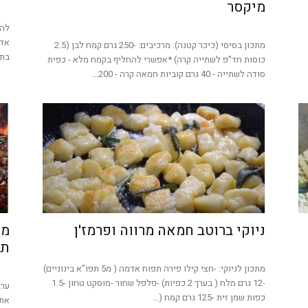
מיקסר
להל
אדמ
מתכון בסיסי (כיכר קטנה): מרכיבים: -250 גרם קמח לבן (2.5
בתב
כוסות חד"פ לשתייה קרה) *אפשרי להחליף בקמח מלא - כפית
סודה לשתייה - 40 גרם קוביות חמאה קרה - 200...
ניוקי ברוטב חמאה מרווה ופרמז'ן
מת
תפ
מתכון לניוקי: -חצי קילו פירה תפוח אדמה ( מ5 תפו"א בינוניים)
-12 גרם מלח ( בערך 2 כפיות) -פלפל שחור -מוסקט טחון -1.5
ערב
כפות שמן זית -125 גרם קמח (...
אתכ