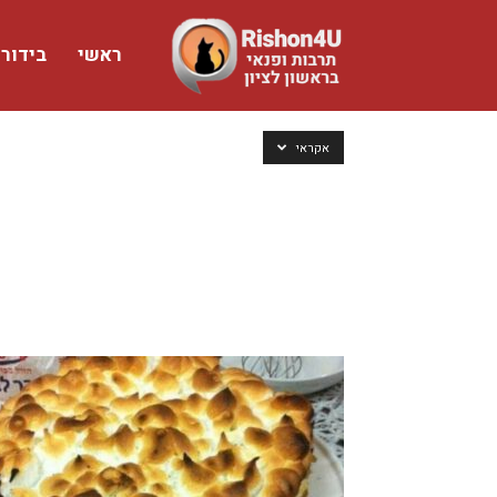
ראשי
בידור
www.rishon4u.co.il
אקראי