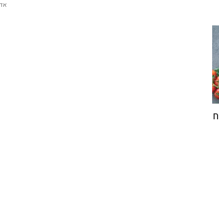
אדמ
ח