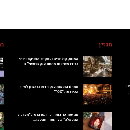
מגזין
בח
אמנות, קולינריה ועסקים: הפניקס ורותי
ברודו משיקות מתחם ענק בראשל"צ
ם
מתחם הופעות ענק חדש בראשון לציון:
הכירו את "TOX"
מה שמואר צומח: כך תפרצו את "מערכת
ההפעלה" של המוח ותהפכו...