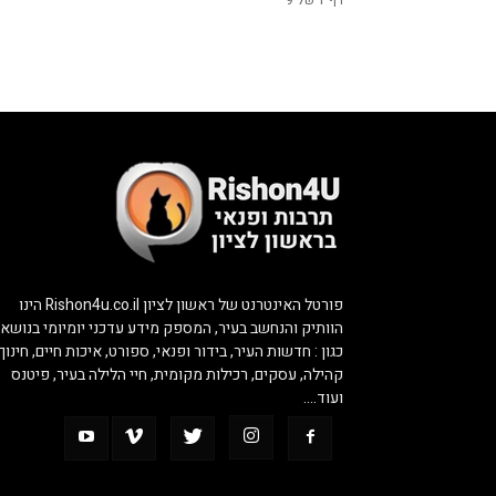
דף 1 של 9
פורטל האינטרנט של ראשון לציון Rishon4u.co.il הינו
הוותיק והנחשב בעיר, המספק מידע עדכני יומיומי בנושאי
כגון : חדשות העיר, בידור ופנאי, ספורט, איכות חיים, חינוך,
קהילה, עסקים, רכילות מקומית, חיי הלילה בעיר, פיטנס
ועוד….