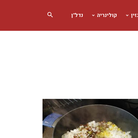
ין
קולינריה
נדל"ן